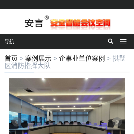
导航
切
换
导
首页
>
案例展示
>
企事业单位案例
>
拱墅
航
区消防指挥大队