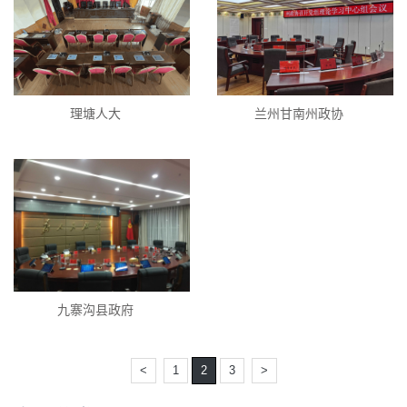
理塘人大
兰州甘南州政协
九寨沟县政府
<
1
2
3
>