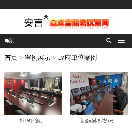
导航
切
换
导
首页
>
案例展示
>
政府单位案例
航
浙江省应急厅
新疆昭苏县税务局